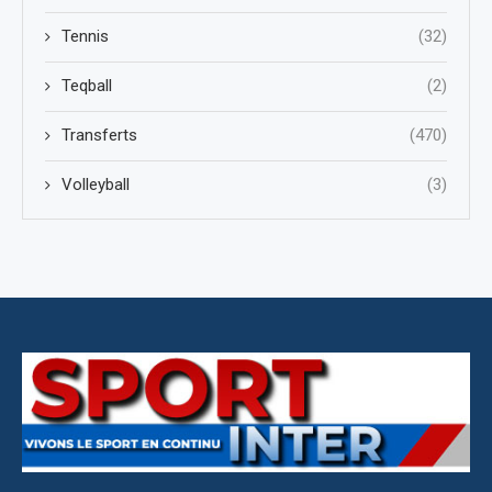
Tennis
(32)
Teqball
(2)
Transferts
(470)
Volleyball
(3)